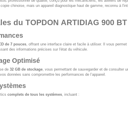
stic professionnel de qualité, conçu pour les mécaniciens, les ateliers de ré
copie chinoise, mais un appareil diagnostique haut de gamme, reconnu à l'inte
pales du TOPDON ARTIDIAG 900 BT
rmances
CD de 7 pouces
, offrant une interface claire et facile à utiliser. Il vous perm
issant des informations précises sur l'état du véhicule.
age Optimisé
se de
32 GB de stockage
, vous permettant de sauvegarder et de consulter un
r vos données sans compromettre les performances de l’appareil.
Systèmes
stics
complets de tous les systèmes
, incluant :