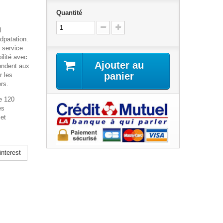
Quantité
l
dpatation.
 service
ilité avec
Ajouter au
pondent aux
panier
r les
rs.
e 120
es
et
nterest