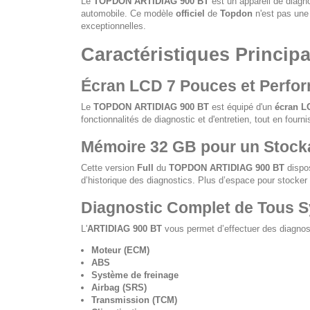
Le
TOPDON ARTIDIAG 900 BT
est un appareil de diagno
automobile. Ce modèle
officiel
de
Topdon
n'est pas une 
exceptionnelles.
Caractéristiques Princi
Écran LCD 7 Pouces et Perfo
Le
TOPDON ARTIDIAG 900 BT
est équipé d'un
écran L
fonctionnalités de diagnostic et d'entretien, tout en fourn
Mémoire 32 GB pour un Stock
Cette version
Full
du
TOPDON ARTIDIAG 900 BT
dispo
d’historique des diagnostics. Plus d’espace pour stocke
Diagnostic Complet de Tous 
L'
ARTIDIAG 900 BT
vous permet d’effectuer des diagno
Moteur (ECM)
ABS
Système de freinage
Airbag (SRS)
Transmission (TCM)