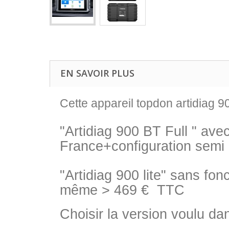
EN SAVOIR PLUS
Cette appareil topdon artidiag 9
"Artidiag 900 BT Full " av
France+configuration semi
"Artidiag 900 lite" sans fo
même > 469 € TTC
Choisir la version voulu d