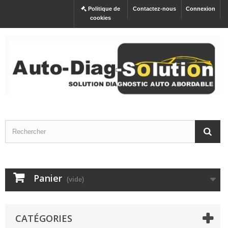
Politique de
Contactez-nous
Connexion
cookies
Panier
(vide)
CATÉGORIES