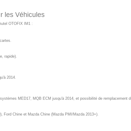
r les Véhicules
'Autel OTOFIX IM1 :
cartes.
, rapide).
u'à 2014.
s systèmes MED17, MQB ECM jusqu'à 2014, et possibilité de remplacement 
0), Ford Chine et Mazda Chine (Mazda PMI/Mazda 2013+).