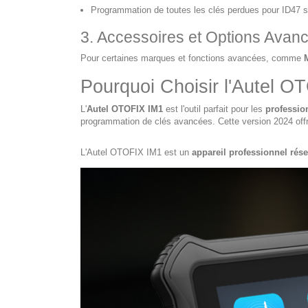
Programmation de toutes les clés perdues pour ID47 s
3. Accessoires et Options Avan
Pour certaines marques et fonctions avancées, comme
Pourquoi Choisir l'Autel O
L'
Autel OTOFIX IM1
est l'outil parfait pour les
professio
programmation de clés avancées. Cette version 2024 offre 
L'Autel OTOFIX IM1 est un
appareil professionnel rés