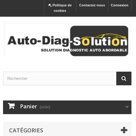
Politique de
Contactez-nous
Connexion
cookies
Panier
(vide)
CATÉGORIES